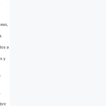
e
ceso,
s
dos a
es y
e
,
brir