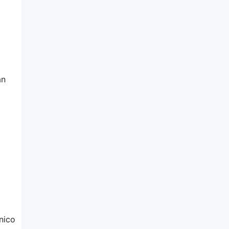
an
nico