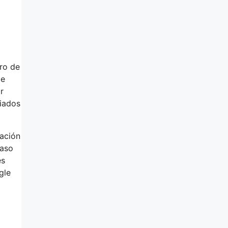
ro de
de
r
ciados
zación
caso
es
gle