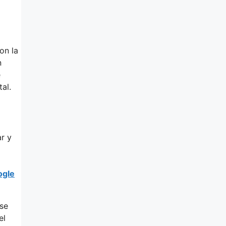
on la
n
e
al.
ar y
ogle
 se
el