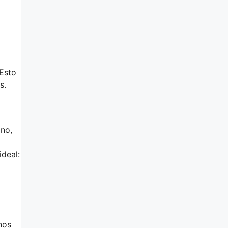
 Esto
s.
ono,
ideal:
nos