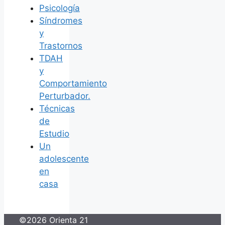
Psicología
Síndromes
y
Trastornos
TDAH
y
Comportamiento
Perturbador.
Técnicas
de
Estudio
Un
adolescente
en
casa
©2026 Orienta 21