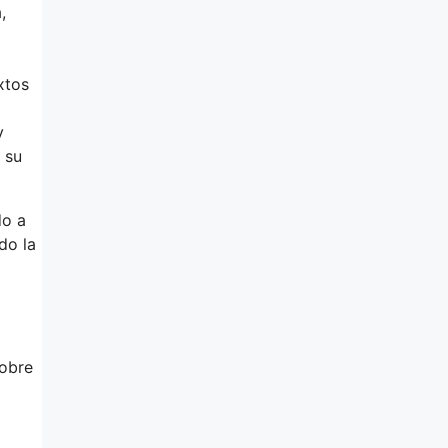
,
xtos
y
 su
do a
do la
sobre