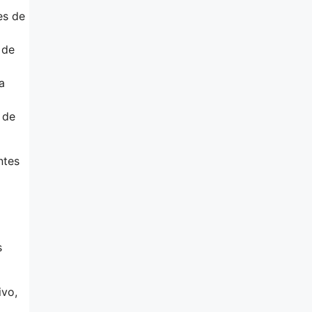
es de
 de
a
 de
ntes
s
ivo,