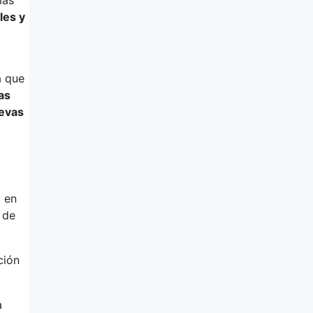
les y
a que
as
uevas
y en
 de
ción
a