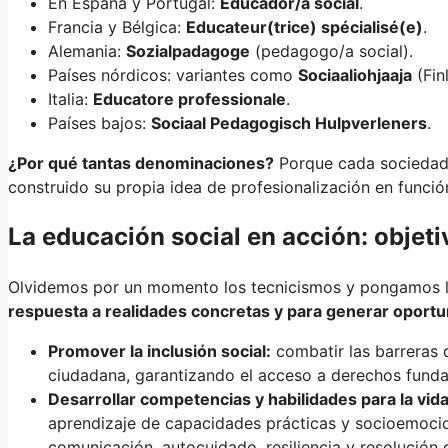
En España y Portugal:
Educador/a social
.
Francia y Bélgica:
Educateur(trice) spécialisé(e)
.
Alemania:
Sozialpadagoge
(pedagogo/a social).
Países nórdicos: variantes como
Sociaaliohjaaja
(Fin
Italia:
Educatore professionale
.
Países bajos:
Sociaal Pedagogisch Hulpverleners
.
¿Por qué tantas denominaciones?
Porque cada sociedad h
construido su propia idea de profesionalización en funció
La educación social en acción: objeti
Olvidemos por un momento los tecnicismos y pongamos la
respuesta a realidades concretas y para generar oportu
Promover la inclusión social:
combatir las barreras q
ciudadana, garantizando el acceso a derechos funda
Desarrollar competencias y habilidades para la vida
aprendizaje de capacidades prácticas y socioemocion
comunicación, autocuidado, resiliencia y resolución 