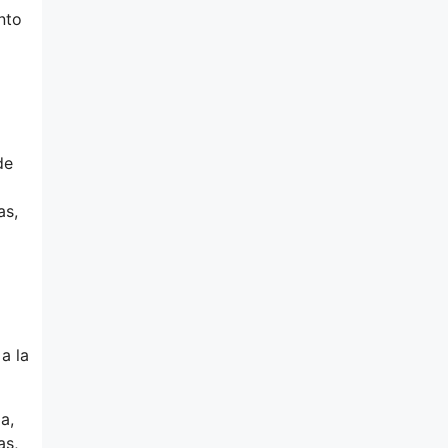
nto
de
as,
a la
a,
as,