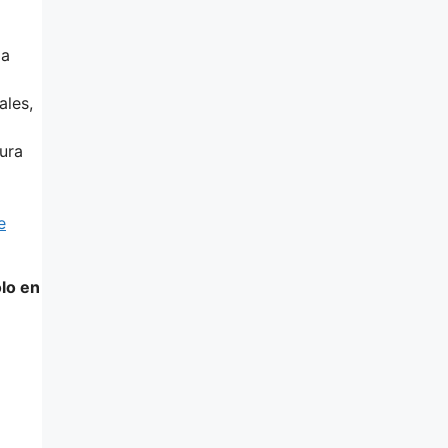
la
ales,
tura
e
lo en