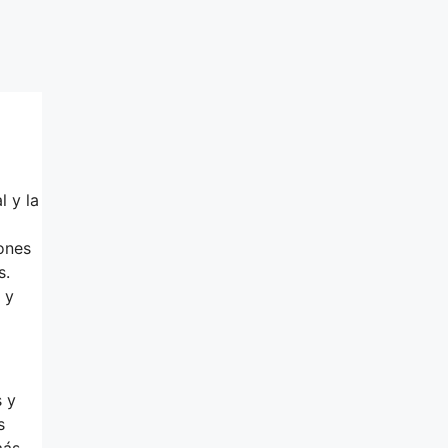
l y la
iones
s.
 y
s y
s
más