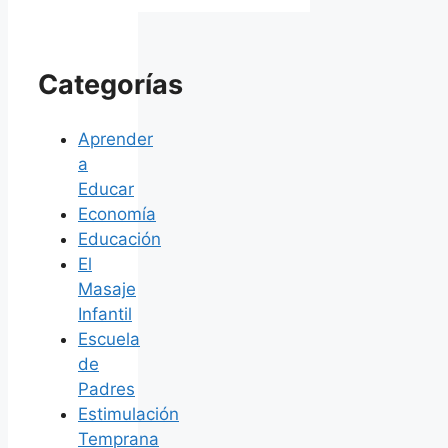
Categorías
Aprender
a
Educar
Economía
Educación
El
Masaje
Infantil
Escuela
de
Padres
Estimulación
Temprana