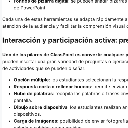
Fondos de pizarra digital
: se pueden añadir pizarras 
de PowerPoint.
Cada una de estas herramientas se adapta rápidamente a 
atención de la audiencia y facilitar la comprensión visual 
Interacción y participación activa: p
Uno de los pilares de ClassPoint es convertir cualquier 
pueden insertar una gran variedad de preguntas o ejercic
de actividades que se pueden diseñar:
Opción múltiple
: los estudiantes seleccionan la res
Respuesta corta o rellenar huecos
: permite enviar 
Nube de palabras
: recopila las palabras o frases 
pantalla.
Dibujo sobre diapositiva
: los estudiantes realizan a
dispositivos.
Carga de imágenes
: posibilidad de enviar fotograf
galería o subidas como archivo.