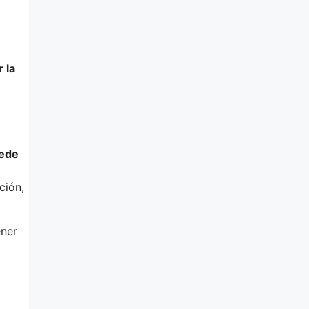
 la
uede
ción,
ener