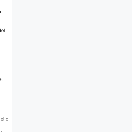
n
del
s
,
ello