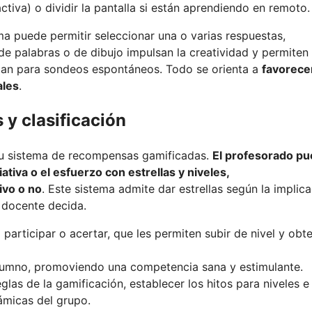
activa) o dividir la pantalla si están aprendiendo en remoto.
ma puede permitir seleccionar una o varias respuestas,
e palabras o de dibujo impulsan la creatividad y permiten
izan para sondeos espontáneos. Todo se orienta a
favorecer
ales
.
 y clasificación
su sistema de recompensas gamificadas.
El profesorado p
iativa o el esfuerzo con estrellas y niveles,
ivo o no
. Este sistema admite dar estrellas según la implica
l docente decida.
l participar o acertar, que les permiten subir de nivel y obt
 alumno, promoviendo una competencia sana y estimulante.
eglas de la gamificación, establecer los hitos para niveles e
námicas del grupo.