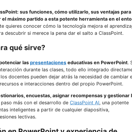
ssPoint: sus funciones, cómo utilizarlo, sus ventajas para
ar el máximo partido a esta potente herramienta en el ent
nte quieres conocer cómo la tecnología mejora el aprendiza
a descubrir si merece la pena dar el salto a ClassPoint.
ra qué sirve?
potenciar las
presentaciones
educativas en PowerPoint
. 
 interacción durante las clases, todo ello integrado directam
 los docentes pueden dejar atrás la necesidad de cambiar 
 recursos e interacciones dentro del propio PowerPoint.
uestionarios, encuestas, asignar recompensas y gestionar 
 paso más con el desarrollo de
ClassPoint AI
, una potente
s inteligentes a partir de cualquier diapositiva,
esiones lectivas.
ón en PowerPoint y experiencia de