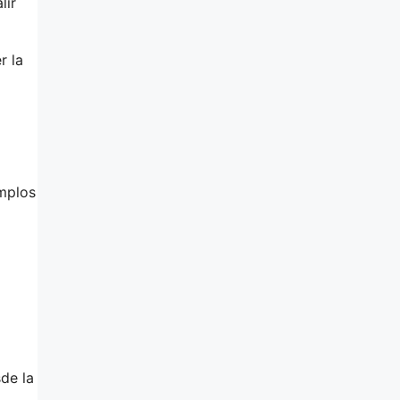
lir
r la
emplos
de la