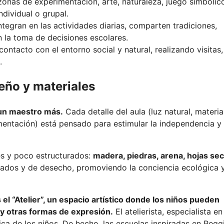
zonas de experimentación, arte, naturaleza, juego simbólic
ndividual o grupal.
ntegran en las actividades diarias, comparten tradiciones,
n la toma de decisiones escolares.
ntacto con el entorno social y natural, realizando visitas,
.
eño y materiales
 un maestro más.
Cada detalle del aula (luz natural, materia
rimentación) está pensado para estimular la independencia y 
les y poco estructurados:
madera, piedras, arena, hojas sec
lados y de desecho, promoviendo la conciencia ecológica y
 “Atelier”, un espacio artístico donde los niños pueden
 y otras formas de expresión.
El atelierista, especialista en
ica de los niños. De hecho, las escuelas inspiradas en Regg