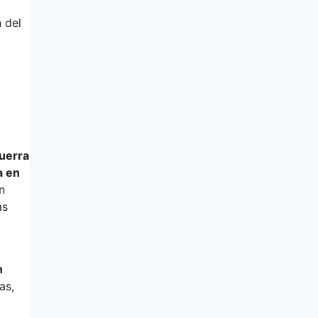
 del
Guerra
a en
n
as
n
as,