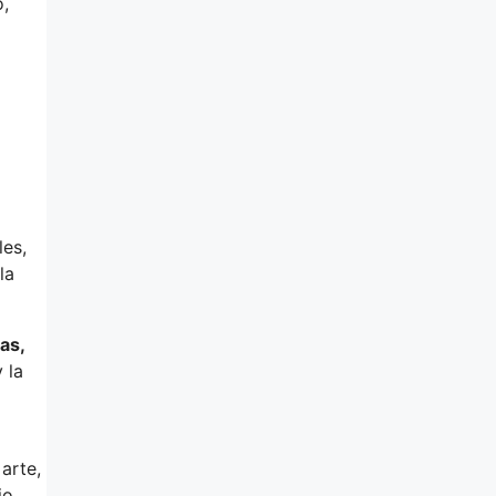
o,
les,
la
as,
 la
 arte,
io