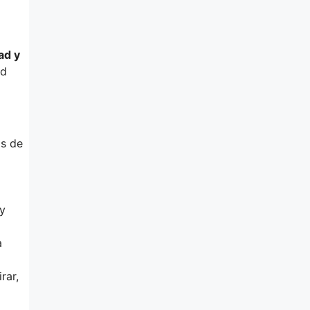
ad y
ad
os de
 y
a
rar,