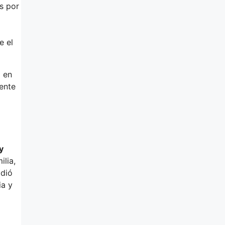
as por
e el
o en
cente
y
ilia,
idió
ia y