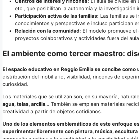
Centros de interés y rincones:
El aula se divide en 
etc., que posibilitan la autonomía y la investigación i
Participación activa de las familias:
Las familias se i
conocimientos y perspectivas e incluso participan e
Relación con la comunidad:
El modelo promueve el co
proyectos colaborativos y actividades fuera del aula
El ambiente como tercer maestro: dis
El espacio educativo en Reggio Emilia se concibe como
distribución del mobiliario, visibilidad, rincones de expe
curiosidad.
Los materiales que se utilizan son, en su mayoría, natura
agua, telas, arcilla
… También se emplean materiales recic
creatividad a partir de objetos cotidianos.
Uno de los elementos emblemáticos de este enfoque es el
experimentar libremente con pintura, música, escultura
acompaña y estimula la creatividad y la sensibilidad estét