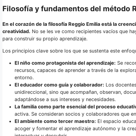
Filosofía y fundamentos del método 
En el corazón de la filosofía Reggio Emilia está la creenc
creatividad.
No se les ve como recipientes vacíos que hay
para construir su propio aprendizaje.
Los principios clave sobre los que se sustenta este enfoqu
El niño como protagonista del aprendizaje:
Se recon
recursos, capaces de aprender a través de la explora
entorno.
El educador como guía y colaborador:
Los docentes 
unidireccional, sino que acompañan, observan, docu
adaptándose a sus intereses y necesidades.
La familia como parte esencial del proceso educati
activa. Se consideran socios y colaboradores que en
El ambiente como tercer maestro:
El espacio educa
acoger y fomentar el aprendizaje autónomo y la creat
interactuar y descubrir.