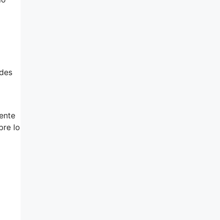
ades
ente
bre lo