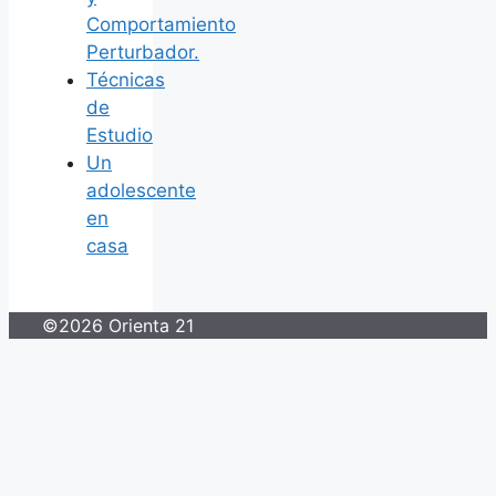
Comportamiento
Perturbador.
Técnicas
de
Estudio
Un
adolescente
en
casa
©2026 Orienta 21