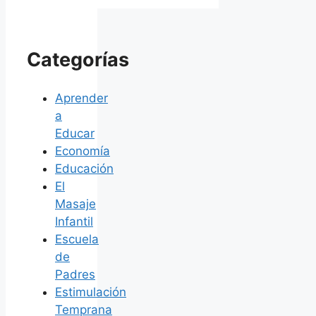
Categorías
Aprender
a
Educar
Economía
Educación
El
Masaje
Infantil
Escuela
de
Padres
Estimulación
Temprana