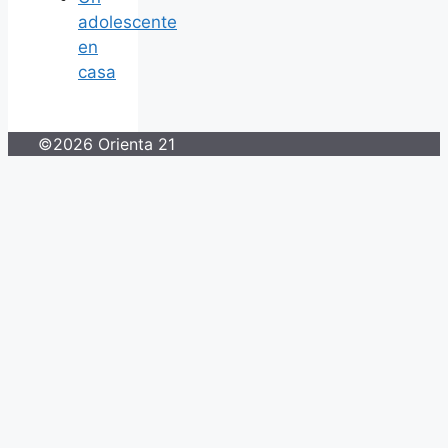
adolescente
en
casa
©2026 Orienta 21