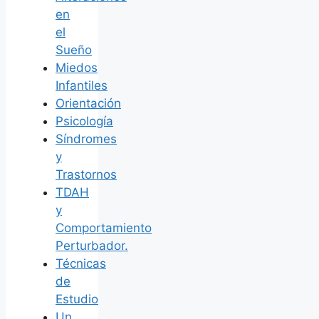
en
el
Sueño
Miedos
Infantiles
Orientación
Psicología
Síndromes
y
Trastornos
TDAH
y
Comportamiento
Perturbador.
Técnicas
de
Estudio
Un