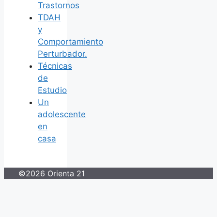
Trastornos
TDAH
y
Comportamiento
Perturbador.
Técnicas
de
Estudio
Un
adolescente
en
casa
©2026 Orienta 21