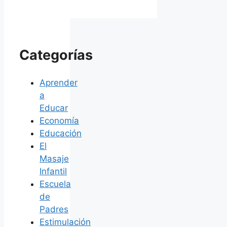
Categorías
Aprender
a
Educar
Economía
Educación
El
Masaje
Infantil
Escuela
de
Padres
Estimulación