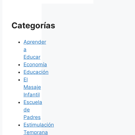
Categorías
Aprender
a
Educar
Economía
Educación
El
Masaje
Infantil
Escuela
de
Padres
Estimulación
Temprana