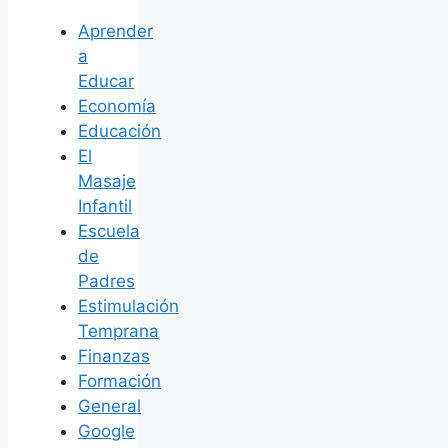
Aprender
a
Educar
Economía
Educación
El
Masaje
Infantil
Escuela
de
Padres
Estimulación
Temprana
Finanzas
Formación
General
Google